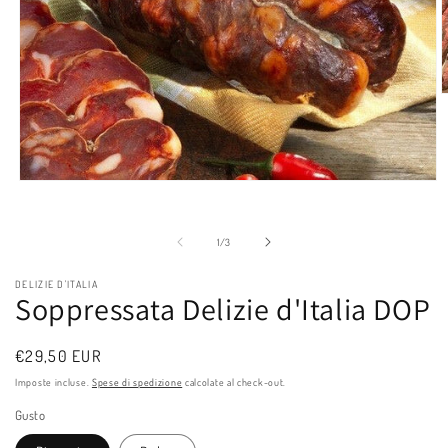
A
c
m
2
i
f
Apri
m
contenuti
multimediali
1
su
1
/
3
in
finestra
modale
DELIZIE D'ITALIA
Soppressata Delizie d'Italia DOP
Prezzo
€29,50 EUR
di
Imposte incluse.
Spese di spedizione
calcolate al check-out.
listino
Gusto