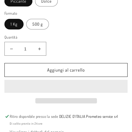
Piccante
Dolce
Formato
1 Kg
500 g
Quantità
Diminuisci
Aumenta
quantità
quantità
per
per
Soppressata
Soppressata
Aggiungi al carrello
Delizie
Delizie
d&#39;Italia
d&#39;Italia
DOP
DOP
Ritiro disponibile presso la sede
DELIZIE D'ITALIA Prometeo service srl
Di solito pronto in 24 ore
Visualizza i dettagli del negozio