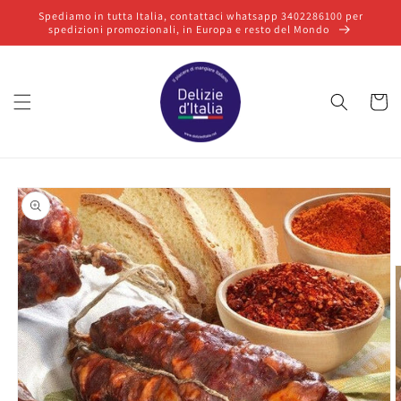
Vai
Spediamo in tutta Italia, contattaci whatsapp 3402286100 per
direttamente
spedizioni promozionali, in Europa e resto del Mondo
ai contenuti
Carrello
Passa alle
informazioni
sul prodotto