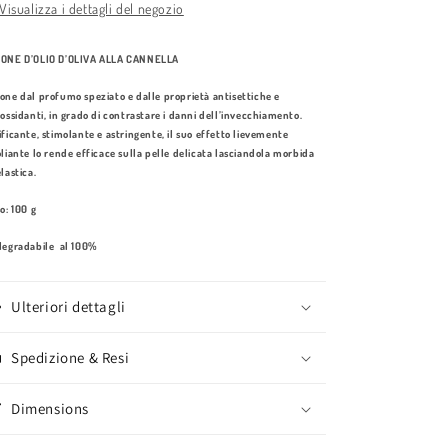
Visualizza i dettagli del negozio
ONE D’OLIO D’OLIVA ALLA CANNELLA
one dal profumo speziato e dalle proprietà antisettiche e
iossidanti, in grado di contrastare i danni dell’invecchiamento.
ificante, stimolante e astringente, il suo effetto lievemente
oliante lo rende efficace sulla pelle delicata lasciandola morbida
lastica.
o: 100 g
degradabile al 100%
Ulteriori dettagli
Spedizione & Resi
Dimensions