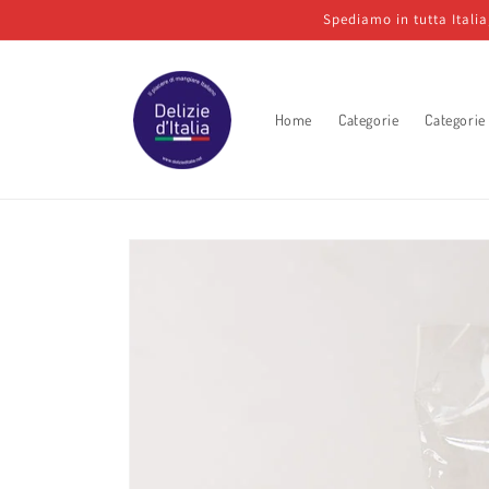
Vai
Spediamo in tutta Itali
direttamente
ai contenuti
Home
Categorie
Categorie
Passa alle
informazioni
sul prodotto