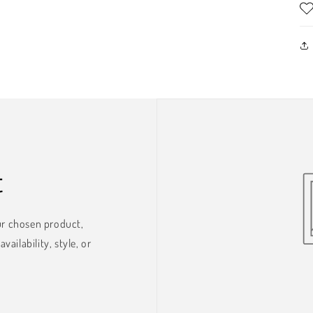
t
ur chosen product,
vailability, style, or