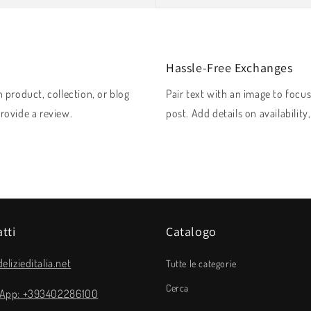
Hassle-Free Exchanges
 product, collection, or blog
Pair text with an image to focu
provide a review.
post. Add details on availability
tti
Catalogo
elizieditalia.net
Tutte le categorie
Cerca
App: +393402286100