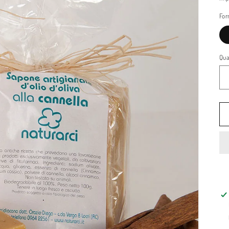
li
For
Qua