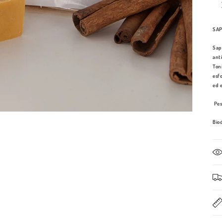
SAP
Sap
ant
Ton
esf
ed e
Pes
Bio