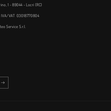
rino, 1 - 89044 - Locri (RC)
a IVA/VAT: 03018770804
eo Service S.r.l.