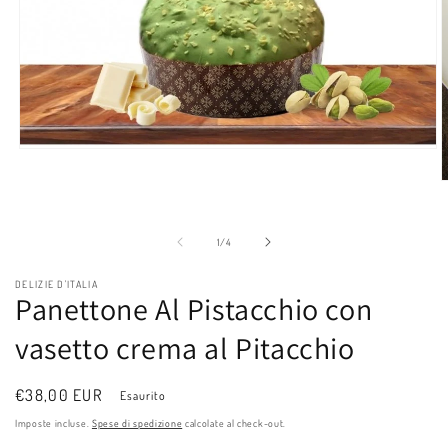
Apri
contenuti
multimediali
A
1
c
in
m
finestra
2
su
1
/
4
modale
i
f
m
DELIZIE D'ITALIA
Panettone Al Pistacchio con
vasetto crema al Pitacchio
Prezzo
€38,00 EUR
Esaurito
di
Imposte incluse.
Spese di spedizione
calcolate al check-out.
listino