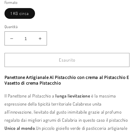
Formato
1 KG circa
Quantità
Diminuisci
Aumenta
quantità
quantità
per
per
Panettone
Panettone
Esaurito
Al
Al
Pistacchio
Pistacchio
Panettone Artigianale Al Pistacchio con crema al Pistacchio E
con
con
Vasetto di crema Pistacchio
vasetto
vasetto
crema
crema
Il Panettone al Pistacchio a
lunga lievitazione
è la massima
al
al
Pitacchio
Pitacchio
espressione della tipicità territoriale Calabrese unita
all’innovazione, lievitato dal gusto inimitabile grazie al profumo
regalato dai migliori agrumi di Calabria in questo caso il pistacchio
Unico al mondo
.Un piccolo gioiello verde di pasticceria artigianale