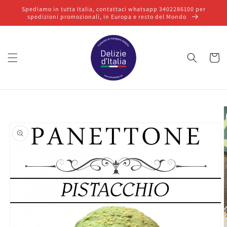
Vai
Spediamo in tutta Italia, contattaci whatsapp 3402286100 per
direttamente
spedizioni promozionali, in Europa e resto del Mondo
ai contenuti
Carrello
Passa alle
informazioni
sul prodotto