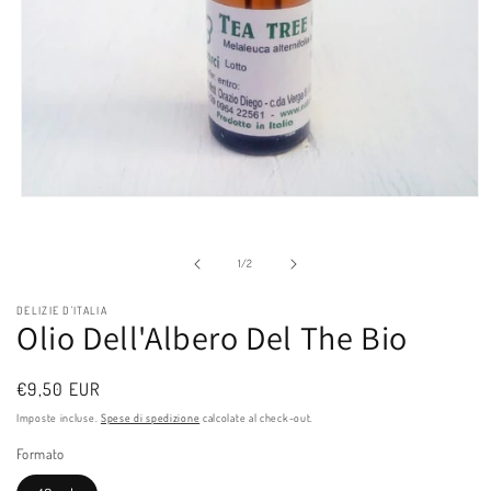
Apri
contenuti
multimediali
1
su
1
/
2
in
finestra
modale
DELIZIE D'ITALIA
Olio Dell'Albero Del The Bio
Prezzo
€9,50 EUR
di
Imposte incluse.
Spese di spedizione
calcolate al check-out.
listino
Formato