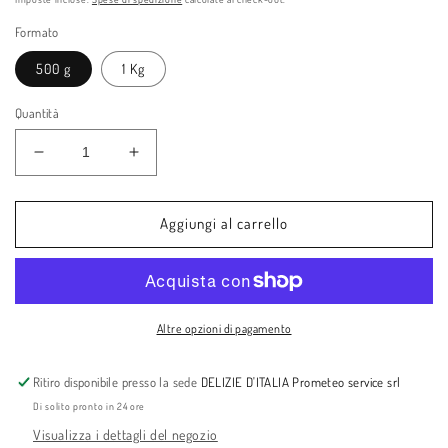
listino
vendita
Formato
500 g
1 Kg
Quantità
Diminuisci
Aumenta
quantità
quantità
per
per
Mandorle
Mandorle
Aggiungi al carrello
Locali
Locali
Pelate
Pelate
Altre opzioni di pagamento
Ritiro disponibile presso la sede
DELIZIE D'ITALIA Prometeo service srl
Di solito pronto in 24 ore
Visualizza i dettagli del negozio