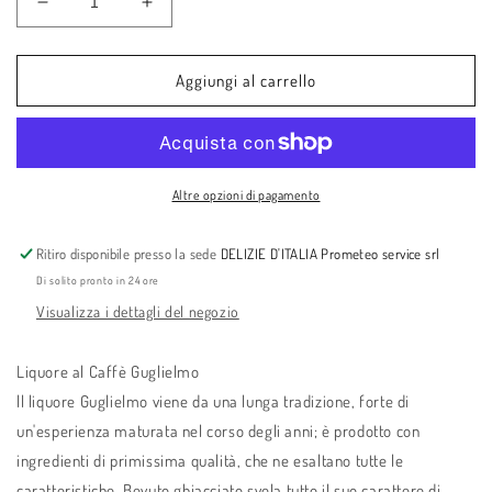
Diminuisci
Aumenta
quantità
quantità
per
per
Liquore
Liquore
Aggiungi al carrello
al
al
Caffè
Caffè
Guglielmo
Guglielmo
Altre opzioni di pagamento
Ritiro disponibile presso la sede
DELIZIE D'ITALIA Prometeo service srl
Di solito pronto in 24 ore
Visualizza i dettagli del negozio
Liquore al Caffè Guglielmo
ll liquore Guglielmo viene da una lunga tradizione, forte di
un'esperienza maturata nel corso degli anni; è prodotto con
ingredienti di primissima qualità, che ne esaltano tutte le
caratteristiche. Bevuto ghiacciato svela tutto il suo carattere di