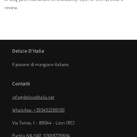
review.
Delizie D'Italia
Il piacere di mangiare italiano
Contatti
info@delizieditalia.net
WhatsApp: +393402286100
Via Torino, 1 - 89044 - Locri (RC)
Partita IVA/VAT: 03018770804