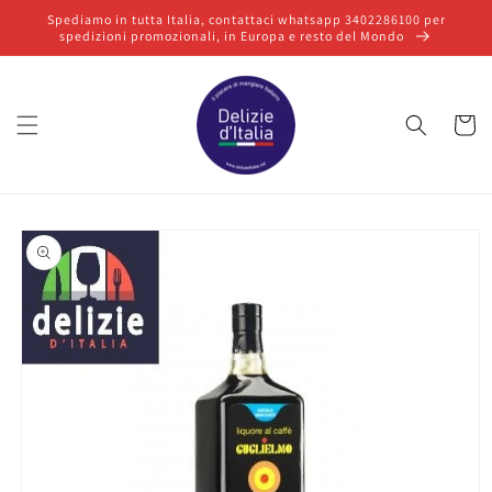
Vai
Spediamo in tutta Italia, contattaci whatsapp 3402286100 per
direttamente
spedizioni promozionali, in Europa e resto del Mondo
ai contenuti
Carrello
Passa alle
informazioni
sul prodotto