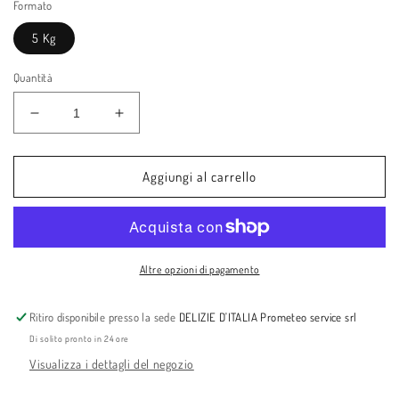
Formato
5 Kg
Quantità
Diminuisci
Aumenta
quantità
quantità
per
per
Cipolle
Cipolle
Aggiungi al carrello
di
di
Tropea
Tropea
IGP
IGP
cassetta
cassetta
da
da
Altre opzioni di pagamento
5
5
kg
kg
Ritiro disponibile presso la sede
DELIZIE D'ITALIA Prometeo service srl
Di solito pronto in 24 ore
Visualizza i dettagli del negozio