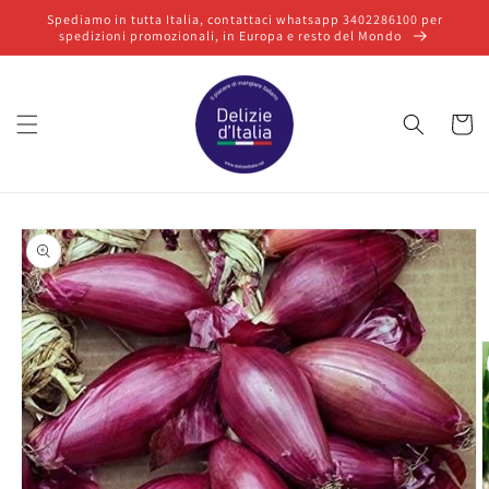
Vai
Spediamo in tutta Italia, contattaci whatsapp 3402286100 per
direttamente
spedizioni promozionali, in Europa e resto del Mondo
ai contenuti
Carrello
Passa alle
informazioni
sul prodotto