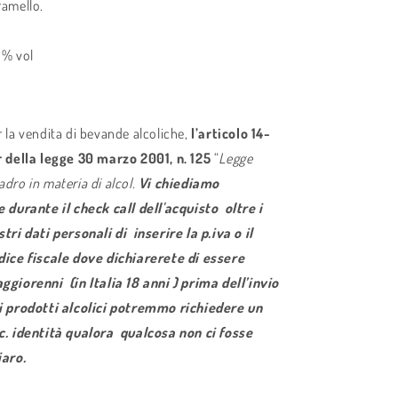
ramello.
 % vol
r la vendita di bevande alcoliche,
l’articolo 14-
r della
legge 30 marzo 2001, n. 125
“
Legge
adro in materia di alcol.
Vi chiediamo
e
durante il check call
dell'acquisto
oltre i
stri dati personali di inserire la p.iva o il
dice fiscale dove dichiarerete di essere
ggiorenni (in Italia 18 anni )
prima dell’invio
i prodotti alcolici potremmo richiedere un
c. identità qualora qualcosa non ci fosse
iaro.