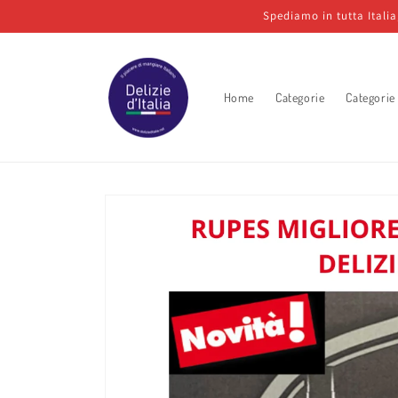
Vai
Spediamo in tutta Itali
direttamente
ai contenuti
Home
Categorie
Categorie
Passa alle
informazioni
sul prodotto