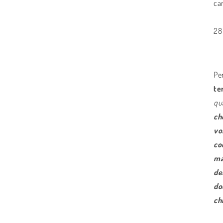
ca
28
Pe
te
qu
ch
vo
co
ma
de
do
ch