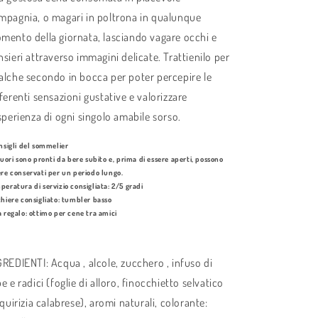
mpagnia, o magari in poltrona in qualunque
mento della giornata, lasciando vagare occhi e
nsieri attraverso immagini delicate. Trattienilo per
alche secondo in bocca per poter percepire le
ferenti sensazioni gustative e valorizzare
esperienza di ogni singolo amabile sorso.
onsigli del sommelier
quori sono pronti da bere subito e, prima di essere aperti, possono
ere conservati per un periodo lungo.
peratura di servizio consigliata: 2/5 gradi
chiere consigliato: tumbler basso
a regalo: ottimo per cene tra amici
GREDIENTI: Acqua , alcole, zucchero , infuso di
e e radici (foglie di alloro, finocchietto selvatico
iquirizia calabrese), aromi naturali, colorante: