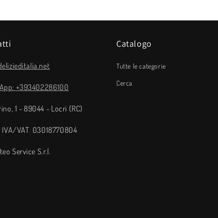
tti
Catalogo
elizieditalia.net
Tutte le categorie
Cerca
App: +393402286100
rino, 1 - 89044 - Locri (RC)
a IVA/VAT: 03018770804
eo Service S.r.l.