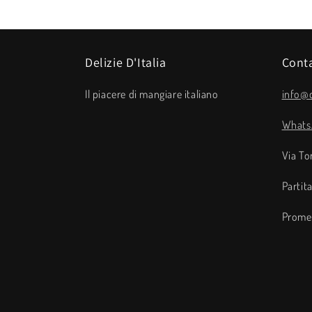
Delizie D'Italia
Conta
Il piacere di mangiare italiano
info@d
Whats
Via To
Partit
Promet