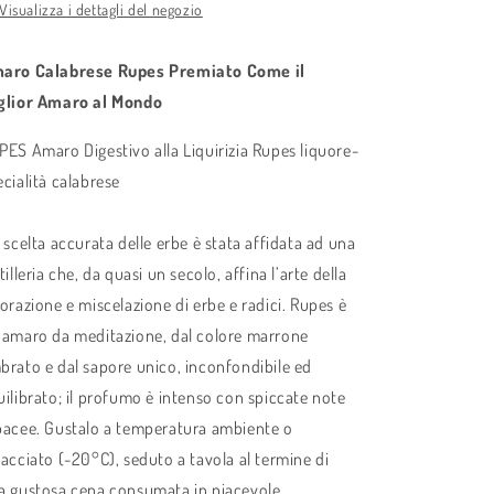
Visualizza i dettagli del negozio
aro Calabrese Rupes Premiato Come il
glior Amaro al Mondo
PES Amaro Digestivo alla Liquirizia Rupes liquore-
ecialità calabrese
 scelta accurata delle erbe è stata affidata ad una
tilleria che, da quasi un secolo, affina l’arte della
vorazione e miscelazione di erbe e radici. Rupes è
 amaro da meditazione, dal colore marrone
brato e dal sapore unico, inconfondibile ed
uilibrato; il profumo è intenso con spiccate note
bacee. Gustalo a temperatura ambiente o
iacciato (-20°C), seduto a tavola al termine di
a gustosa cena consumata in piacevole