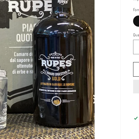
li
For
Qua