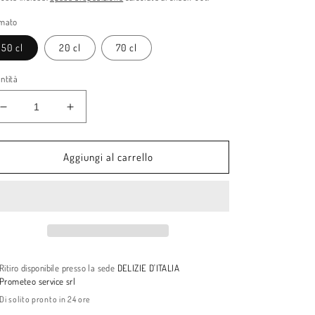
stino
vendita
mato
50 cl
20 cl
70 cl
ntità
Diminuisci
Aumenta
quantità
quantità
per
per
Amaro
Amaro
Aggiungi al carrello
Rupes
Rupes
Liquore
Liquore
pluri
pluri
premiato
premiato
Ritiro disponibile presso la sede
DELIZIE D'ITALIA
Prometeo service srl
Di solito pronto in 24 ore